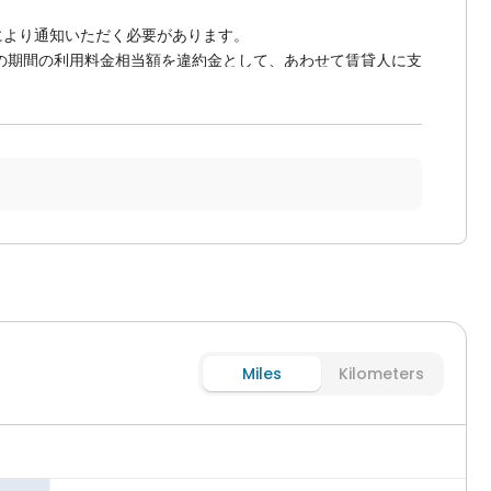
により通知いただく必要があります。
の期間の利用料金相当額を違約金として、あわせて賃貸人に支
ことが可能です。その他費用について実際の状況に応じて返金
により通知いただく必要があります。
の期間の利用料金相当額を違約金として、あわせて賃貸人に支
合、契約時のその他値引きのうち、遡って無効となります。賃
、この件は対象となりません。。
を解約し、または解除された場合、上記違約金とは別に賃貸人は
Miles
Kilometers