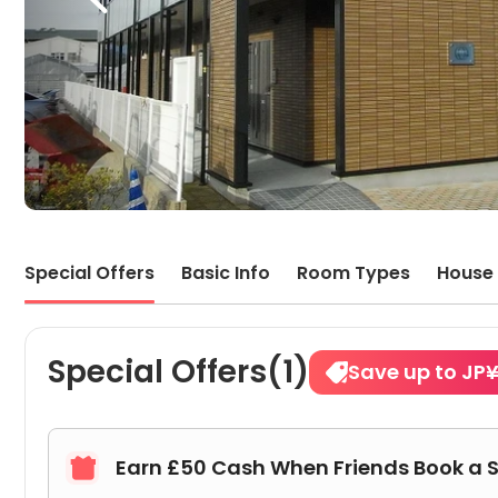
Special Offers
Basic Info
Room Types
House 
Special Offers(1)
Save up to JP
Earn £50 Cash When Friends Book a 
