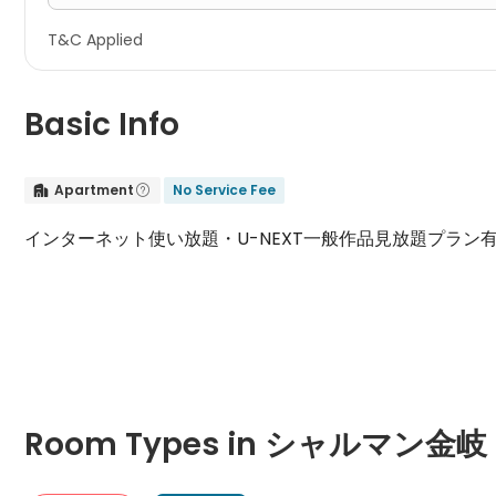
T&C Applied
Basic Info
Apartment
No Service Fee


インターネット使い放題・U-NEXT一般作品見放題プラン
Room Types in シャルマン金岐 Kameoka
1B
Room Types in シャルマン金岐
"1B" typically refers to a one-bedroom apartment. It includes
101号房间(带独立厨房)
204号房间(带独立厨房)