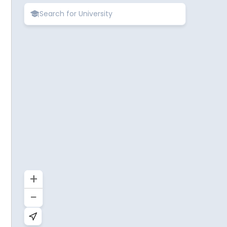

+
−