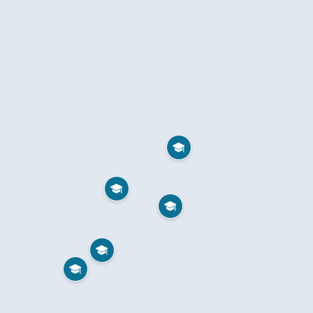




