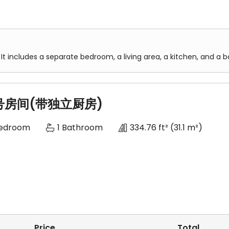
It includes a separate bedroom, a living area, a kitchen, and a 
1号房间(带独立厨房)
Bedroom
1 Bathroom
334.76 ft²
(31.1 m²)
Price
Total