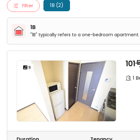
1B (2)
Filter
1B
"1B" typically refers to a one-bedroom apartment. 
10
 9
1 
Duration
Tenancy