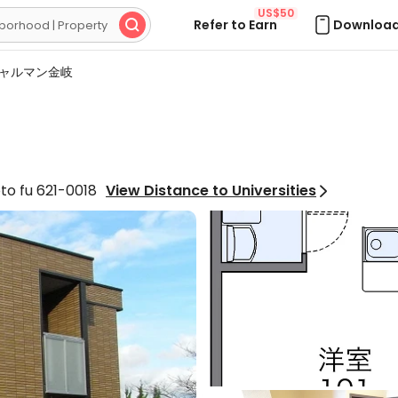
US$50
Refer to Earn
Download

ャルマン金岐
u 621-0018
View Distance to Universities
