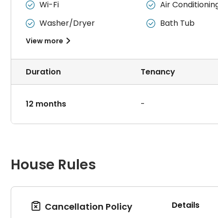
Wi-Fi
Air Conditionin


Washer/Dryer
Bath Tub


View more

Duration
Tenancy
12 months
-
House Rules
Details
Cancellation Policy
