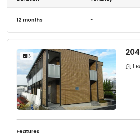
12 months
-
20
 3
1 
Features