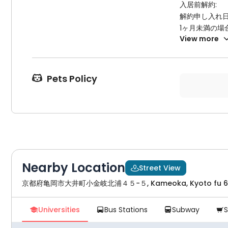
入居前解約:
解約申し入れ
1ヶ月未満の
View more
払うものとし
初期費用に礼
抗菌施工料金
とします。
Pets Policy

入居中の解約:
解約申し入れ
1ヶ月未満の
払うものとし
賃借人からの
借人は、契約
Nearby Location
Street View
当該契約期間中

賃借人に当該
京都府亀岡市大井町小金岐北浦４５−５, Kameoka, Kyoto fu 62
Universities
Bus Stations
Subway



