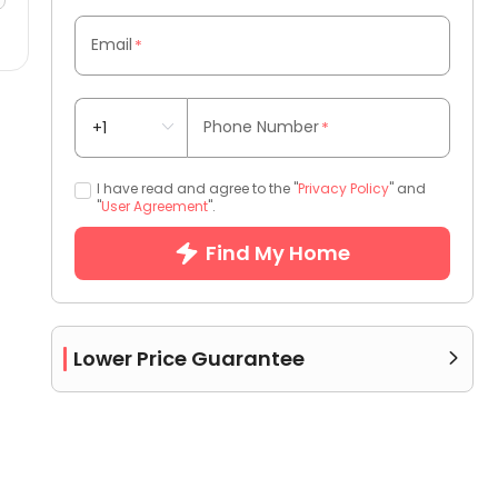
Email
*
Phone Number
*
I have read and agree to the "
Privacy Policy
" and
"
User Agreement
".
Find My Home
Lower Price Guarantee
