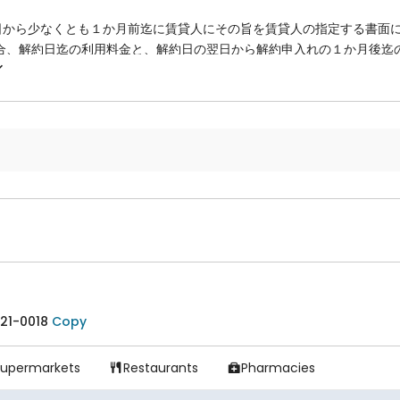
日から少なくとも１か月前迄に賃貸人にその旨を賃貸人の指定する書面
場合、解約日迄の利用料金と、解約日の翌日から解約申入れの１か月後迄
ます。
金が含まれている場合、返金できません。
について、実施されていない場合(実際に確認する必要がある)返金する
日から少なくとも１か月前迄に賃貸人にその旨を賃貸人の指定する書面
場合、解約日迄の利用料金と、解約日の翌日から解約申入れの１か月後迄
ます。
解約申し入れにより、入居日から8ヶ月未満にて当該契約が終了した場
終了日迄に賃貸人に支払う必要があります。その他値引き等がない場合
において賃借人が契約期間開始日より起算し、 1 年以内に当該契約 
契約における１か月分の家賃に相当する額を違約金として請求します。
1-0018
Copy
Supermarkets
Restaurants
Pharmacies

