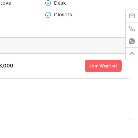
Stove
Desk

Closets





8,000
Join Waitlist