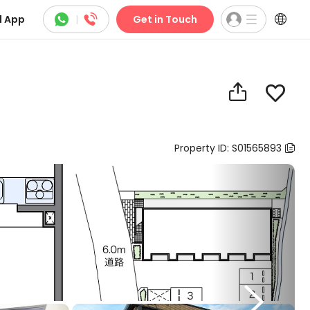



 App
|
Get in Touch


Property ID: S01565893

