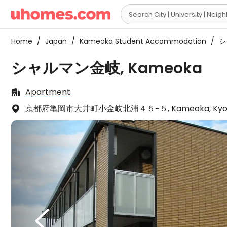

Home
/
Japan
/
Kameoka Student Accommodation
/
シ
シャルマン金岐, Kameoka
Apartment

京都府亀岡市大井町小金岐北浦４５−５, Kameoka, Kyoto f

