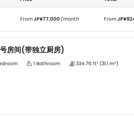
From
JP¥77,000
/month
From
JP¥92
4号房间(带独立厨房)
Bedroom
1 Bathroom
334.76 ft²
(31.1 m²)