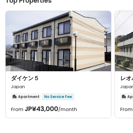
Top Properties
とは別に賃貸人は賃借人に当該契約における１か月分の家賃に相
当する額を違約金として請求します。
ダイケン５
レオ
Japan
Japa
Apartment
No Service Fee
Ap


JP¥43,000
From
/month
Fro