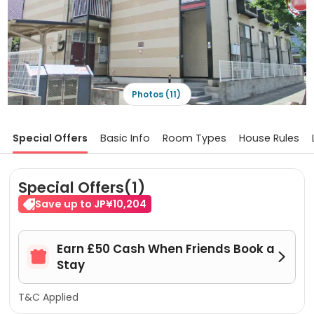
Photos (11)
Special Offers
Basic Info
Room Types
House Rules
Special Offers(1)
Save up to JP¥10,204
Earn £50 Cash When Friends Book a


Stay
T&C Applied