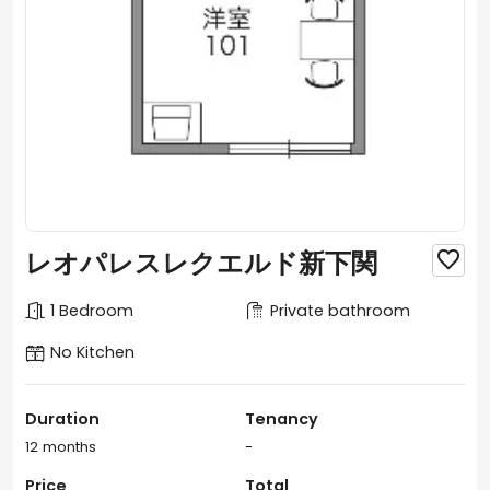
レオパレスレクエルド新下関

1 Bedroom
Private bathroom
No Kitchen
Duration
Tenancy
12 months
-
Price
Total