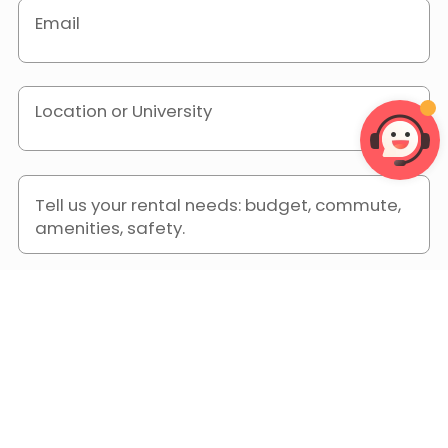
Email
Location or University
Tell us your rental needs: budget, commute,
amenities, safety.
I have read and agree to the "
Privacy Policy
" and "
User
Agreement
".
Find My Home