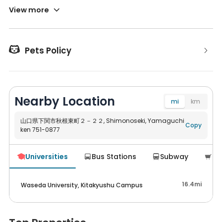
1ヶ月未満の場合、解約日迄の利用料金と、解約日の翌日から解約
View more
申入れの１か月後迄の期間の利用料金相当額を違約金として、あ
わせて賃貸人に支払うものとします。
初期費用に礼金が含まれている場合、返金できません。
抗菌施工料金について、実施されていない場合(実際に確認する

Pets Policy
必要がある)返金することが可能です。その他費用について実際
の状況に応じて返金とします。
入居中の解約:
Nearby Location
解約申し入れ日から少なくとも１か月前迄に賃貸人にその旨を賃
mi
km
貸人の指定する書面により通知いただく必要があります。
1ヶ月未満の場合、解約日迄の利用料金と、解約日の翌日から解約
山口県下関市秋根東町２－２２, Shimonoseki, Yamaguchi
Copy
ken 751-0877
Navigate
申入れの１か月後迄の期間の利用料金相当額を違約金として、あ
わせて賃貸人に支払うものとします。
賃借人からの解約申し入れにより、入居日から8ヶ月未満にて当
Universities
Bus Stations
Subway
Su




該契約が終了した場合、契約時のその他値引きのうち、遡って無
効となります。賃借人は、契約終了日迄に賃貸人に支払う必要が
あります。その他値引き等がない場合、この件は対象となりませ
16.4mi
Waseda University, Kitakyushu Campus
ん。。
当該契約期間中において賃借人が契約期間開始日より起算し、 1
年以内に当該契約 を解約し、または解除された場合、上記違約金