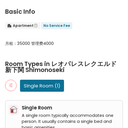
Basic Info
Apartment
No Service Fee


月租：35000 管理费4000
Room Types in レオパレスレクエルド新下関 Shimonoseki
Single Room
Room Types in レオパレスレクエルド
A single room typically accommodates one person. It usually co
新下関 Shimonoseki
レオパレスレクエルド新下関
Single Room (1)
Single Room
A single room typically accommodates one
person. It usually contains a single bed and
basic amenities.