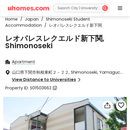


Home
/
Japan
/
Shimonoseki Student
Accommodation
/
レオパレスレクエルド新下関
レオパレスレクエルド新下関,
Shimonoseki
Apartment

山口県下関市秋根東町２－２２, Shimonoseki, Yamaguchi

ken 751-0877
View Distance to Universities

Property ID: S01503663


