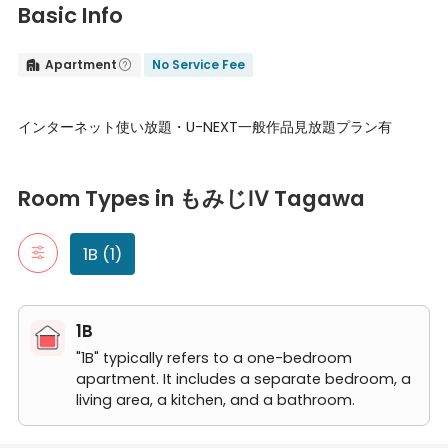
Basic Info
Apartment
No Service Fee


インターネット使い放題・U-NEXT一般作品見放題プラン有
Room Types in もみじⅣ Tagawa
1B
Room Types in もみじⅣ Tagawa
"1B" typically refers to a one-bedroom apartment. It includes a 
201号房间(带独立厨房)
1B (1)
1B
"1B" typically refers to a one-bedroom
apartment. It includes a separate bedroom, a
living area, a kitchen, and a bathroom.