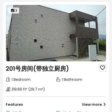
 3
201号房间(带独立厨房)

1 Bedroom
1 Bathroom
319.69 ft²
(29.7 m²)
Features
View more
