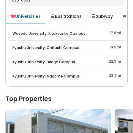
825-0002
Navigate
申入れの１か月後迄の期間の利用料金相当額を違約金として、あ
わせて賃貸人に支払うものとします。
賃借人からの解約申し入れにより、入居日から8ヶ月未満にて当
Universities
Bus Stations
Subway
Su




該契約が終了した場合、契約時のその他値引きのうち、遡って無
効となります。賃借人は、契約終了日迄に賃貸人に支払う必要が
あります。その他値引き等がない場合、この件は対象となりませ
17.6mi
Waseda University, Kitakyushu Campus
ん。。
当該契約期間中において賃借人が契約期間開始日より起算し、 1
21.5mi
Kyushu University, Chikushi Campus
年以内に当該契約 を解約し、または解除された場合、上記違約金
とは別に賃貸人は賃借人に当該契約における１か月分の家賃に相
22.9mi
Kyushu University, Bridge Campus
当する額を違約金として請求します。
23.2mi
Kyushu University, Magome Campus
Top Properties