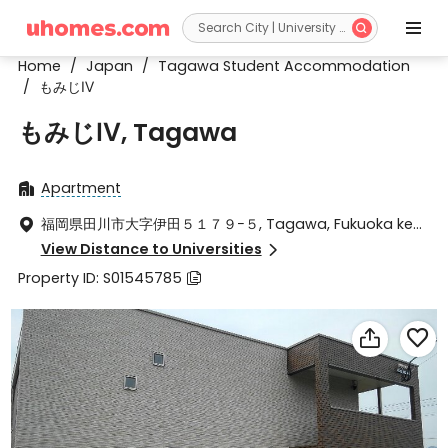


Home
/
Japan
/
Tagawa Student Accommodation
/
もみじⅣ
もみじⅣ, Tagawa
Apartment

福岡県田川市大字伊田５１７９−５, Tagawa, Fukuoka ken

825-0002
View Distance to Universities

Property ID: S01545785


