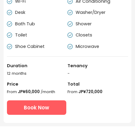
Wi-Fi
Air Conditioning


Desk
Washer/Dryer


Bath Tub
Shower


Toilet
Closets


Shoe Cabinet
Microwave


Duration
Tenancy
12 months
-
Price
Total
From
JP¥60,000
/month
From
JP¥720,000
Book Now