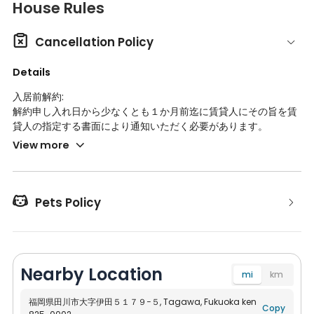
House Rules

Cancellation Policy
Details
入居前解約:
解約申し入れ日から少なくとも１か月前迄に賃貸人にその旨を賃
貸人の指定する書面により通知いただく必要があります。
1ヶ月未満の場合、解約日迄の利用料金と、解約日の翌日から解約
View more
申入れの１か月後迄の期間の利用料金相当額を違約金として、あ
わせて賃貸人に支払うものとします。
初期費用に礼金が含まれている場合、返金できません。
抗菌施工料金について、実施されていない場合(実際に確認する

Pets Policy
必要がある)返金することが可能です。その他費用について実際
の状況に応じて返金とします。
入居中の解約:
Nearby Location
解約申し入れ日から少なくとも１か月前迄に賃貸人にその旨を賃
mi
km
貸人の指定する書面により通知いただく必要があります。
1ヶ月未満の場合、解約日迄の利用料金と、解約日の翌日から解約
福岡県田川市大字伊田５１７９−５, Tagawa, Fukuoka ken
Copy