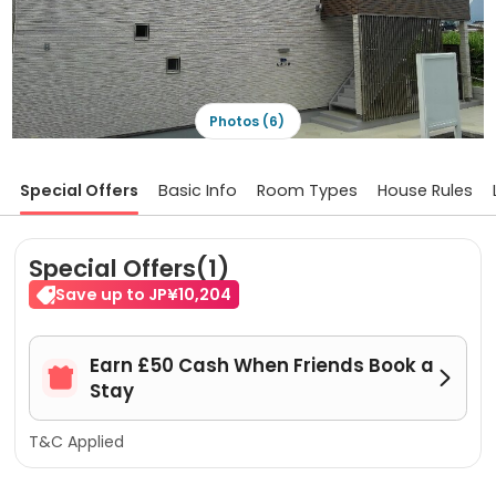
Photos (6)
Special Offers
Basic Info
Room Types
House Rules
Special Offers(1)
Save up to JP¥10,204
Earn £50 Cash When Friends Book a


Stay
T&C Applied