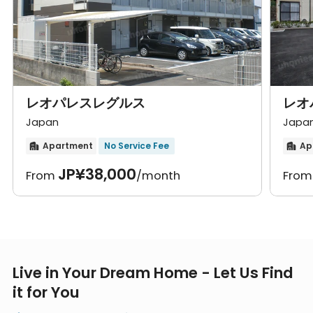
レオパレスレグルス
レオ
Japan
Japa
Apartment
No Service Fee
Ap


JP¥38,000
From
/month
Fro
Live in Your Dream Home - Let Us Find
it for You