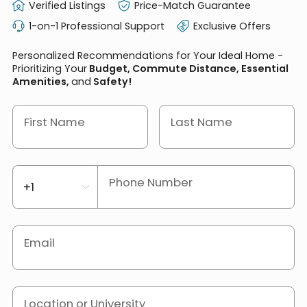
Verified Listings
Price-Match Guarantee
1-on-1 Professional Support
Exclusive Offers
Personalized Recommendations for Your Ideal Home -
Prioritizing Your
Budget, Commute Distance, Essential
Amenities,
and
Safety!
First Name
Last Name
Phone Number
Email
Location or University