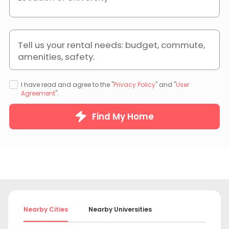
Tell us your rental needs: budget, commute,
amenities, safety.
I have read and agree to the "
Privacy Policy
" and "
User
Agreement
".
Find My Home
Nearby Cities
Nearby Universities