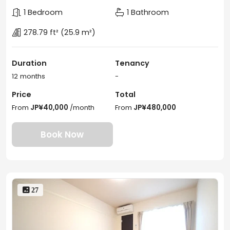
1 Bedroom
1 Bathroom
278.79 ft²
(25.9 m²)
Duration
Tenancy
12 months
-
Price
Total
From
JP¥40,000
/month
From
JP¥480,000
Book Now
 27