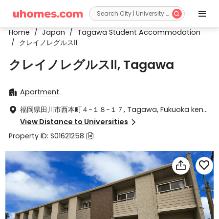


Home
/
Japan
/
Tagawa Student Accommodation
/
クレイノレグルスⅡ
クレイノレグルスⅡ, Tagawa
Apartment

福岡県田川市西本町４−１８−１７, Tagawa, Fukuoka ken

826-0024
View Distance to Universities

Property ID: S01621258


