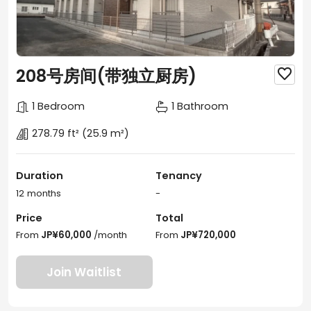
208号房间(带独立厨房)

1 Bedroom
1 Bathroom
278.79 ft²
(25.9 m²)
Duration
Tenancy
12 months
-
Price
Total
From
JP¥60,000
/month
From
JP¥720,000
Join Waitlist