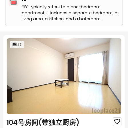
"1B" typically refers to a one-bedroom
apartment. It includes a separate bedroom, a
living area, a kitchen, and a bathroom.
 27
104号房间(带独立厨房)
