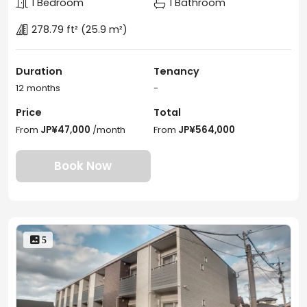
1 Bedroom
1 Bathroom
278.79 ft²
(25.9 m²)
Duration
Tenancy
12 months
-
Price
Total
From
JP¥47,000
/month
From
JP¥564,000
Book Now
 5