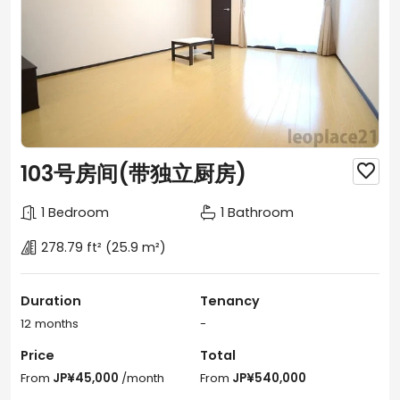
103号房间(带独立厨房)

1 Bedroom
1 Bathroom
278.79 ft²
(25.9 m²)
Duration
Tenancy
12 months
-
Price
Total
From
JP¥45,000
/month
From
JP¥540,000