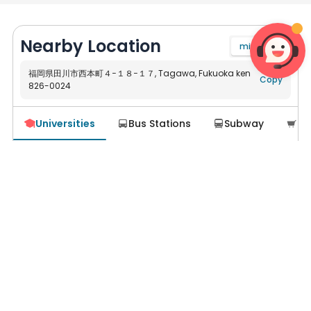
Nearby Location
mi
km
福岡県田川市西本町４−１８−１７, Tagawa, Fukuoka ken
Copy
826-0024
Navigate
Universities
Bus Stations
Subway
Su





No Result
We couldn't find any universities near this location.