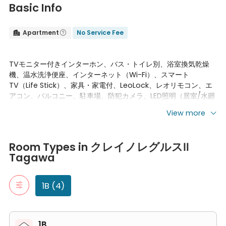
Basic Info
Apartment
No Service Fee


TVモニター付きインターホン、バス・トイレ別、浴室換気乾燥
機、温水洗浄便座、インターネット（Wi-Fi）、スマート
TV（Life Stick）、家具・家電付、LeoLock、レオリモコン、エ
アコン、バルコニー、駐車場、防犯カメラ、LED照明（居室/水廻
り）、高遮音界壁、人感センサーライト（玄関）、室外アプロー
View more
チてすり、玄関フック、傘立て、カラーパネル（浴室）、室内物
干し金物、給湯、シャッター、駐輪場、室内洗濯機置場、独立洗
Room Types in クレイノレグルスⅡ Tagawa
面台
1B
Room Types in クレイノレグルスⅡ
"1B" typically refers to a one-bedroom apartment. It includes a 
Tagawa
104号房间(带独立厨房)
103号房间(带独立厨房)
206号房间(带独立厨房)
1B (4)
208号房间(带独立厨房)
1B