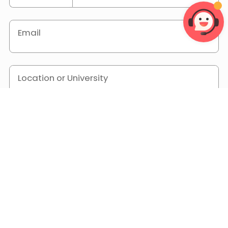
Email
Location or University
Tell us your rental needs: budget, commute,
amenities, safety.
I have read and agree to the "
Privacy Policy
" and "
User
Agreement
".
Find My Home