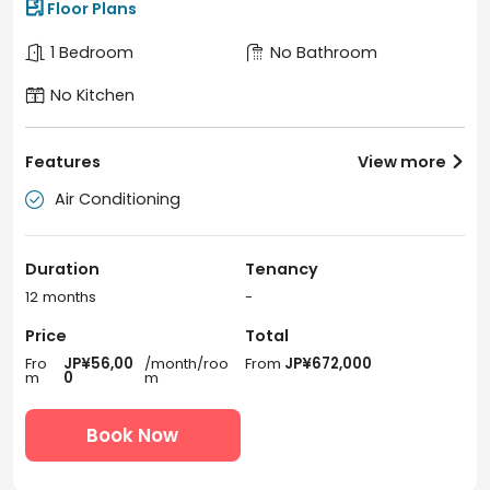

Floor Plans
1 Bedroom
No Bathroom
No Kitchen
Features
View more

Air Conditioning

Duration
Tenancy
12 months
-
Price
Total
Fro
JP¥56,00
/month/roo
From
JP¥672,000
m
0
m
Book Now