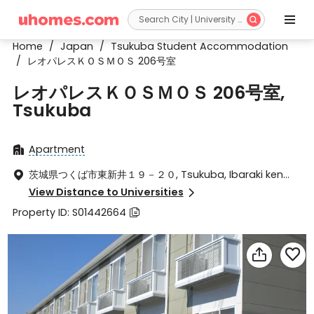


Home
/
Japan
/
Tsukuba Student Accommodation
/
レオパレスＫＯＳＭＯＳ 206号室
レオパレスＫＯＳＭＯＳ 206号室,
Tsukuba
Apartment

茨城県つくば市東新井１９－２０, Tsukuba, Ibaraki ken

305-0033
View Distance to Universities

Property ID: S01442664


