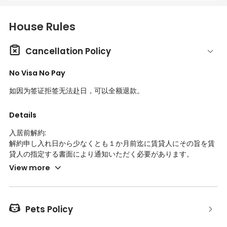
House Rules

Cancellation Policy
No Visa No Pay
如因为签证拒签无法赴日，可以全额退款。
Details
入居前解約:
解約申し入れ日から少なくとも１か月前迄に賃貸人にその旨を賃
貸人の指定する書面により通知いただく必要があります。
1ヶ月未満の場合、解約日迄の利用料金と、解約日の翌日から解約
View more
申入れの１か月後迄の期間の利用料金相当額を違約金として、あ
わせて賃貸人に支払うものとします。
初期費用に礼金が含まれている場合、返金できません。
抗菌施工料金について、実施されていない場合(実際に確認する

Pets Policy
必要がある)返金することが可能です。その他費用について実際