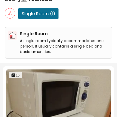
Reoparesu KOSMOS 206-gōshitsu
Single Room (1)
Single Room
A single room typically accommodates one
person. It usually contains a single bed and
basic amenities.
 15