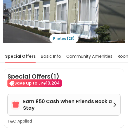
Photos (28)
Special Offers
Basic Info
Community Amenities
Roo
Special Offers(1)
Save up to JP¥10,204
Earn £50 Cash When Friends Book a


Stay
T&C Applied