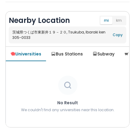
の状況に応じて返金とします。
入居中の解約:
Nearby Location
解約申し入れ日から少なくとも１か月前迄に賃貸人にその旨を賃
mi
km
貸人の指定する書面により通知いただく必要があります。
1ヶ月未満の場合、解約日迄の利用料金と、解約日の翌日から解約
茨城県つくば市東新井１９－２０, Tsukuba, Ibaraki ken
Copy
305-0033
Navigate
申入れの１か月後迄の期間の利用料金相当額を違約金として、あ
わせて賃貸人に支払うものとします。
賃借人からの解約申し入れにより、入居日から8ヶ月未満にて当
Universities
Bus Stations
Subway
Su




該契約が終了した場合、契約時のその他値引きのうち、遡って無
効となります。賃借人は、契約終了日迄に賃貸人に支払う必要が
あります。その他値引き等がない場合、この件は対象となりませ
ん。。
当該契約期間中において賃借人が契約期間開始日より起算し、 1

年以内に当該契約 を解約し、または解除された場合、上記違約金
とは別に賃貸人は賃借人に当該契約における１か月分の家賃に相
当する額を違約金として請求します。
No Result
We couldn't find any universities near this location.