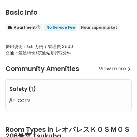
Basic Info
Apartment
No Service Fee
Near supermarket


费用说明：5.6 万円 / 管理費 3500
交通：筑波特快/筑波站步行12分钟
Community Amenities
View more

Safety (1)
CCTV

Room Types in レオパレスＫＯＳＭＯＳ 206号室 Tsukuba
Single Room
Room Types in レオパレスＫＯＳＭＯＳ
A single room typically accommodates one person. It usually co
206号室 Tsukuba