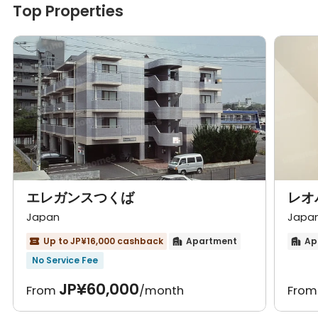
Top Properties
エレガンスつくば
レオ
Japan
Japa
Up to JP¥16,000 cashback
Apartment
Ap



No Service Fee
JP¥60,000
From
/month
Fro